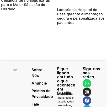
Ceilândia terá ônibus extras
para o Maior São João do
Cerrado
Lactário do Hospital de
Base garante alimentação
segura e personalizada aos
pacientes
Fique
Siga-nos
Sobre
ligado
nas
Nós
em tudo
redes.
o que
Anuncie
acontece
em
Política de
Brasília
Inscreva-se
Privacidade
para receber
atualizações
Fale
exclusivas,