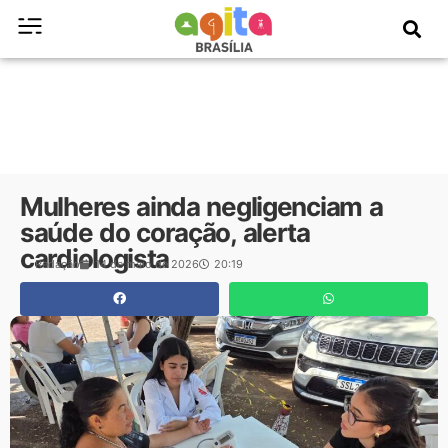
Mulheres ainda negligenciam a
saúde do coração, alerta
cardiologista
Redação
14 de maio de 2026
20:19