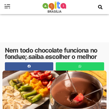
Nem todo chocolate funciona no
fondue; saiba escolher o melhor
Redação
15 de maio de 2026
16:56