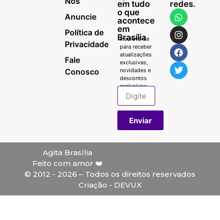
Nós
em tudo
redes.
o que
Anuncie
acontece
em
Política de
Brasília
Inscreva-se
Privacidade
para receber
atualizações
Fale
exclusivas,
Conosco
novidades e
descontos
exclusivos.
Enviar
Agita Brasília
Feito com amor ❤️
© 2012 - 2026 – Todos os direitos reservados
Criação - DEVUX