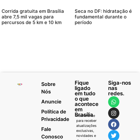
Corrida gratuita em Brasília
Seca no DF: hidratação é
abre 7,5 mil vagas para
fundamental durante o
percursos de 5 km e 10 km
período
Fique
Siga-nos
Sobre
ligado
nas
Nós
em tudo
redes.
o que
Anuncie
acontece
em
Política de
Brasília
Inscreva-se
Privacidade
para receber
atualizações
Fale
exclusivas,
Conosco
novidades e