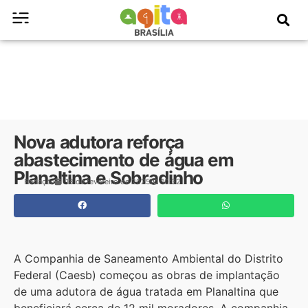
Nova adutora reforça
abastecimento de água em
Planaltina e Sobradinho
Redação
18 de fevereiro de 2025
10:32
A Companhia de Saneamento Ambiental do Distrito
Federal (Caesb) começou as obras de implantação
de uma adutora de água tratada em Planaltina que