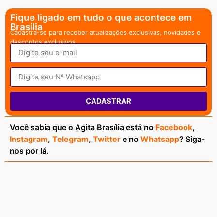
Fique ligado em tudo o que acontece em
Brasília
Cadastra-se para receber atualizações exclusivas, novidades e
descontos exclusivos.
CADASTRAR
Você sabia que o Agita Brasília está no
Facebook
,
Instagram
,
Telegram
,
Twitter
e no
Whatsapp
? Siga-
nos por lá.