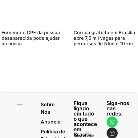
Fornecer o CPF da pessoa
Corrida gratuita em Brasília
desaparecida pode ajudar
abre 7,5 mil vagas para
na busca
percursos de 5 km e 10 km
Fique
Siga-nos
Sobre
ligado
nas
Nós
em tudo
redes.
o que
Anuncie
acontece
em
Política de
Brasília
Inscreva-se