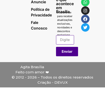
Anuncie
acontece
em
Política de
Brasília
Inscreva-se
Privacidade
para receber
atualizações
Fale
exclusivas,
Conosco
novidades e
descontos
exclusivos.
Enviar
Agita Brasília
Feito com amor ❤️
© 2012 - 2026 – Todos os direitos reservados
Criação - DEVUX