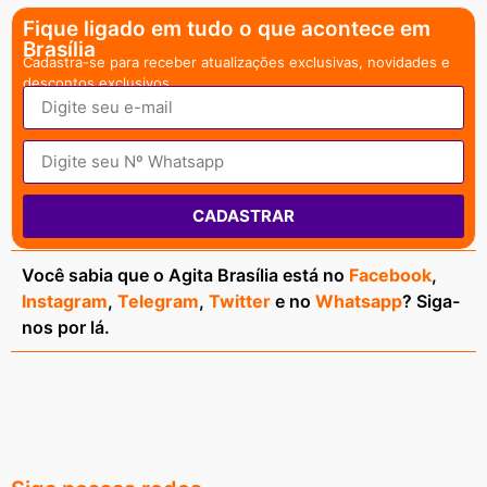
Fique ligado em tudo o que acontece em
Brasília
Cadastra-se para receber atualizações exclusivas, novidades e
descontos exclusivos.
CADASTRAR
Você sabia que o Agita Brasília está no
Facebook
,
Instagram
,
Telegram
,
Twitter
e no
Whatsapp
? Siga-
nos por lá.