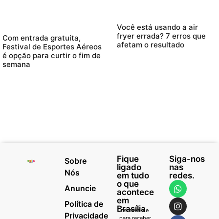
Você está usando a air
fryer errada? 7 erros que
Com entrada gratuita,
afetam o resultado
Festival de Esportes Aéreos
é opção para curtir o fim de
semana
Fique
Siga-nos
Sobre
ligado
nas
Nós
em tudo
redes.
o que
Anuncie
acontece
em
Política de
Brasília
Inscreva-se
Privacidade
para receber