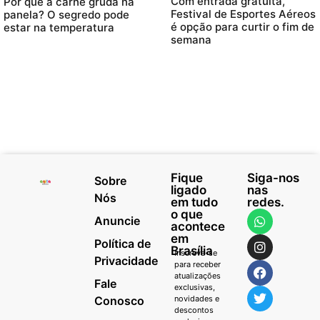
Com entrada gratuita,
Por que a carne gruda na
Festival de Esportes Aéreos
panela? O segredo pode
é opção para curtir o fim de
estar na temperatura
semana
Fique
Siga-nos
Sobre
ligado
nas
Nós
em tudo
redes.
o que
Anuncie
acontece
em
Política de
Brasília
Inscreva-se
Privacidade
para receber
atualizações
Fale
exclusivas,
Conosco
novidades e
descontos