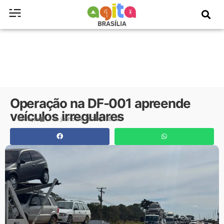
Operação na DF-001 apreende
veículos irregulares
Redação
3 de junho de 2026
18:19