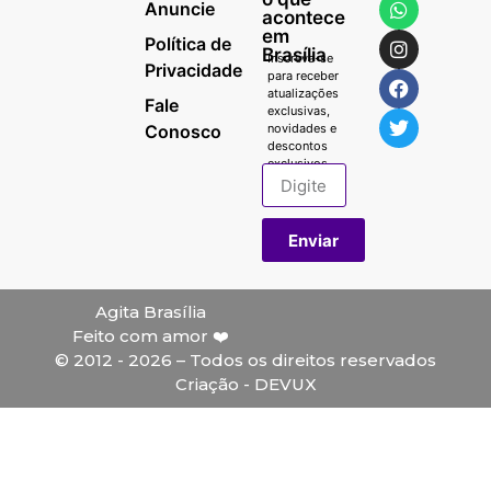
Anuncie
acontece
em
Política de
Brasília
Inscreva-se
Privacidade
para receber
atualizações
Fale
exclusivas,
Conosco
novidades e
descontos
exclusivos.
Enviar
Agita Brasília
Feito com amor ❤️
© 2012 - 2026 – Todos os direitos reservados
Criação - DEVUX