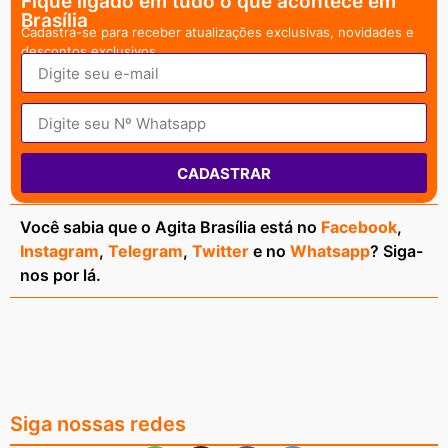
Fique ligado em tudo o que acontece em
Brasília
Cadastra-se para receber atualizações exclusivas, novidades e
descontos exclusivos.
CADASTRAR
Você sabia que o Agita Brasília está no
Facebook
,
Instagram
,
Telegram
,
Twitter
e no
Whatsapp
? Siga-
nos por lá.
Siga nossas redes