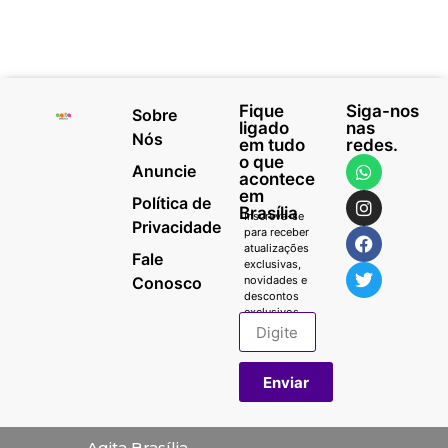
Fique
Siga-nos
Sobre
ligado
nas
Nós
em tudo
redes.
o que
Anuncie
acontece
em
Política de
Brasília
Inscreva-se
Privacidade
para receber
atualizações
Fale
exclusivas,
Conosco
novidades e
descontos
exclusivos.
Enviar
Agita Brasília