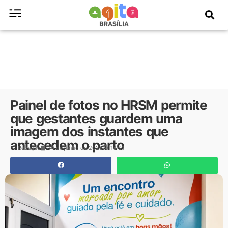
Painel de fotos no HRSM permite
que gestantes guardem uma
imagem dos instantes que
antecedem o parto
Redação
14 de junho de 2026
14:01