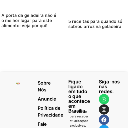
A porta da geladeira não é
o melhor lugar para este
5 receitas para quando só
alimento; veja por quê
sobrou arroz na geladeira
Fique
Siga-nos
Sobre
ligado
nas
Nós
em tudo
redes.
o que
Anuncie
acontece
em
Política de
Brasília
Inscreva-se
Privacidade
para receber
atualizações
Fale
exclusivas,