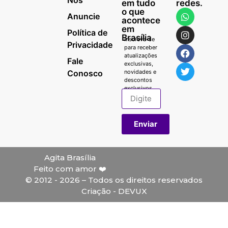
Nós
em tudo
redes.
o que
Anuncie
acontece
em
Política de
Brasília
Inscreva-se
Privacidade
para receber
atualizações
Fale
exclusivas,
Conosco
novidades e
descontos
exclusivos.
Enviar
Agita Brasília
Feito com amor ❤️
© 2012 - 2026 – Todos os direitos reservados
Criação - DEVUX