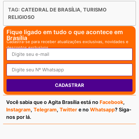
TAG:
CATEDRAL DE BRASÍLIA
,
TURISMO
RELIGIOSO
Fique ligado em tudo o que acontece em
Brasília
Cadastra-se para receber atualizações exclusivas, novidades e
descontos exclusivos.
CADASTRAR
Você sabia que o Agita Brasília está no
Facebook
,
Instagram
,
Telegram
,
Twitter
e no
Whatsapp
? Siga-
nos por lá.