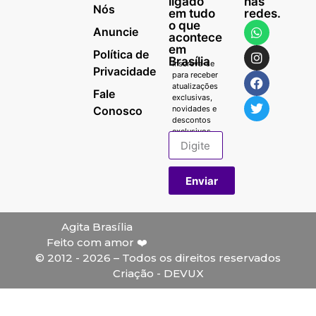
ligado
nas
Nós
em tudo
redes.
o que
Anuncie
acontece
em
Política de
Brasília
Inscreva-se
Privacidade
para receber
atualizações
Fale
exclusivas,
Conosco
novidades e
descontos
exclusivos.
Enviar
Agita Brasília
Feito com amor ❤️
© 2012 - 2026 – Todos os direitos reservados
Criação - DEVUX