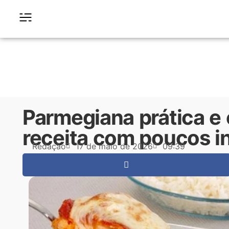
Parmegiana prática e
receita com poucos i
Redação
17 de maio de 2026
09:39