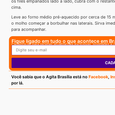
os filés empanados lado a lado, cubra com o restant
cima.
Leve ao forno médio pré-aquecido por cerca de 15 m
o molho começar a borbulhar nas laterais. Sirva ime
para acompanhar.
Fique ligado em tudo o que acontece em Bra
Cadastra-se para receber atualizações exclusivas, novidades e 
CAD
Você sabia que o Agita Brasília está no
Facebook
,
In
por lá.