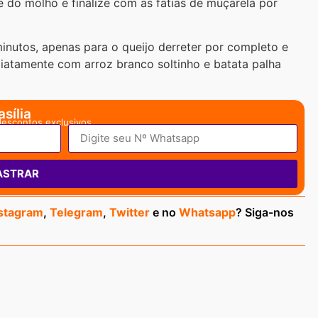
e do molho e finalize com as fatias de muçarela por
inutos, apenas para o queijo derreter por completo e
diatamente com arroz branco soltinho e batata palha
sília
descontos exclusivos.
ASTRAR
stagram
,
Telegram
,
Twitter
e no
Whatsapp
? Siga-nos