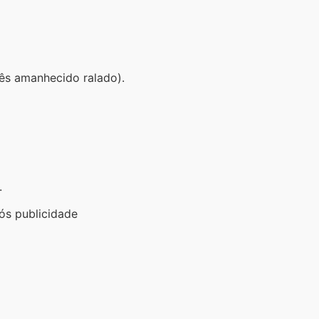
cês amanhecido ralado).
.
ós publicidade