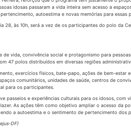
es Ferreira, reforçou que o programa tem justamente o pro
pessoas idosas passaram a vida inteira sem acesso a espa
 pertencimento, autoestima e novas memórias para essas p
28, às 10h, será a vez de os participantes do polo da Ceilâ
 de vida, convivência social e protagonismo para pessoa
om 47 polos distribuídos em diversas regiões administrativ
ento, exercícios físicos, bate-papo, ações de bem-estar e 
spaços comunitários, unidades de saúde, centros de conviv
al para os participantes.
passeios e experiências culturais para os idosos, com visi
e lazer. As ações têm como objetivo ampliar o acesso da po
ecendo a autoestima e o sentimento de pertencimento dos p
ejus-DF)