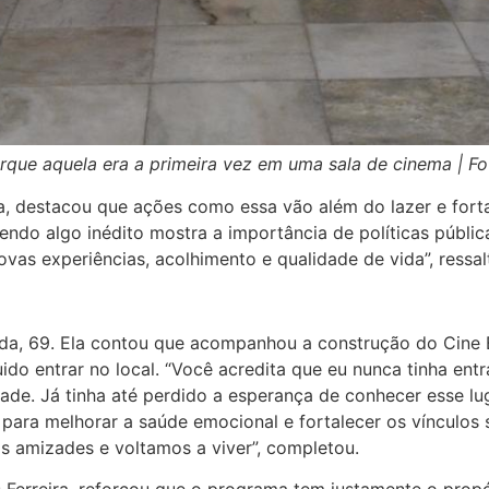
porque aquela era a primeira vez em uma sala de cinema | F
na, destacou que ações como essa vão além do lazer e fort
do algo inédito mostra a importância de políticas pública
vas experiências, acolhimento e qualidade de vida”, ressal
ida, 69. Ela contou que acompanhou a construção do Cine 
do entrar no local. “Você acredita que eu nunca tinha ent
de. Já tinha até perdido a esperança de conhecer esse lug
 para melhorar a saúde emocional e fortalecer os vínculos s
s amizades e voltamos a viver”, completou.