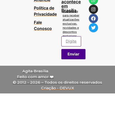
acontece
em
Política de
Brasília
Inscreva-se
Privacidade
para receber
atualizações
Fale
exclusivas,
Conosco
novidades e
descontos
exclusivos.
Enviar
Agita Brasília
Feito com amor ❤️
© 2012 - 2026 – Todos os direitos reservados
Criação - DEVUX