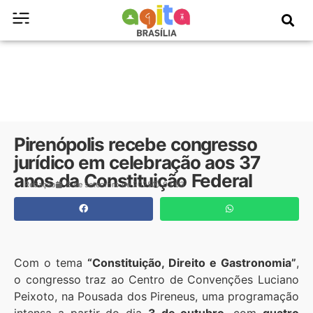
Pirenópolis recebe congresso
jurídico em celebração aos 37
anos da Constituição Federal
Redação
8 de setembro de 2025
03:03
Com o tema
“Constituição, Direito e Gastronomia”
,
o congresso traz ao Centro de Convenções Luciano
Peixoto, na Pousada dos Pireneus, uma programação