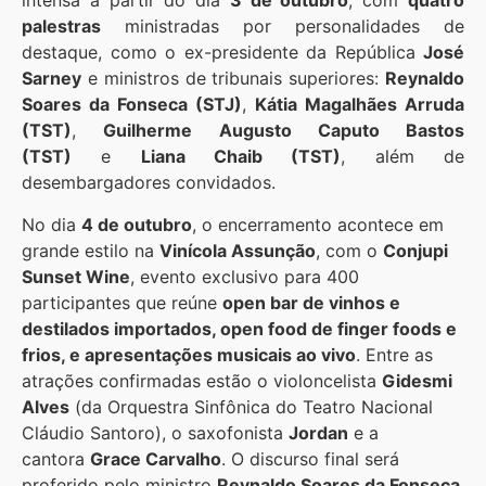
intensa a partir do dia
3 de outubro
, com
quatro
palestras
ministradas por personalidades de
destaque, como o ex-presidente da República
José
Sarney
e ministros de tribunais superiores:
Reynaldo
Soares da Fonseca (STJ)
,
Kátia Magalhães Arruda
(TST)
,
Guilherme Augusto Caputo Bastos
(TST)
e
Liana Chaib (TST)
, além de
desembargadores convidados.
No dia
4 de outubro
, o encerramento acontece em
grande estilo na
Vinícola Assunção
, com o
Conjupi
Sunset Wine
, evento exclusivo para 400
participantes que reúne
open bar de vinhos e
destilados importados, open food de finger foods e
frios, e apresentações musicais ao vivo
. Entre as
atrações confirmadas estão o violoncelista
Gidesmi
Alves
(da Orquestra Sinfônica do Teatro Nacional
Cláudio Santoro), o saxofonista
Jordan
e a
cantora
Grace Carvalho
. O discurso final será
proferido pelo ministro
Reynaldo Soares da Fonseca