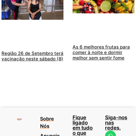
As 6 melhores frutas para
comer à noite e dormir
Região 26 de Setembro terá
melhor sem sentir fome
vacinação neste sábado (8)
Fique
Siga-nos
Sobre
ligado
nas
Nós
em tudo
redes.
o que
Anuncie