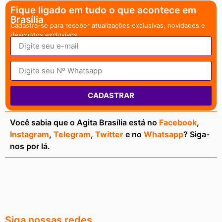
Fique ligado em tudo o que acontece em
Brasília
Cadastra-se para receber atualizações exclusivas, novidades e
descontos exclusivos.
CADASTRAR
Você sabia que o Agita Brasília está no
Facebook
,
Instagram
,
Telegram
,
Twitter
e no
Whatsapp
? Siga-
nos por lá.
Siga nossas redes