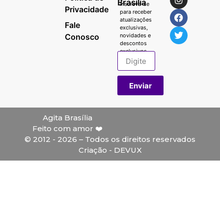
Brasília
Inscreva-se
Privacidade
para receber
atualizações
Fale
exclusivas,
Conosco
novidades e
descontos
exclusivos.
Enviar
Agita Brasília
Feito com amor ❤️
© 2012 - 2026 – Todos os direitos reservados
Criação - DEVUX