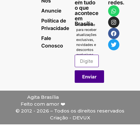
Nós
em tudo
redes.
o que
Anuncie
acontece
em
Política de
Brasília
Inscreva-se
Privacidade
para receber
atualizações
Fale
exclusivas,
Conosco
novidades e
descontos
exclusivos.
Enviar
Agita Brasília
Feito com amor ❤️
© 2012 - 2026 – Todos os direitos reservados
Criação - DEVUX