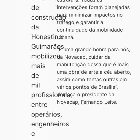
de
intervenções foram planejadas
para minimizar impactos no
construção
tráfego e garantir a
da
continuidade da mobilidade
Honestino
urbana.
Guimarães
“É uma grande honra para nós,
mobilizou
da Novacap, cuidar da
manutenção dessa que é mais
mais
uma obra de arte a céu aberto,
de
assim como tantas outras em
mil
vários pontos de Brasília”,
profissionais,
destaca o presidente da
Novacap, Fernando Leite.
entre
operários,
engenheiros
e