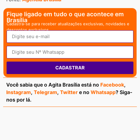
Fique ligado em tudo o que acontece em
Brasília
Cadastra-se para receber atualizações exclusivas, novidades e
descontos exclusivos.
CADASTRAR
Você sabia que o Agita Brasília está no
Facebook
,
Instagram
,
Telegram
,
Twitter
e no
Whatsapp
? Siga-
nos por lá.