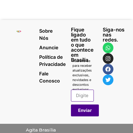
Fique
Siga-nos
Sobre
ligado
nas
Nós
em tudo
redes.
o que
Anuncie
acontece
em
Política de
Brasília
Inscreva-se
Privacidade
para receber
atualizações
Fale
exclusivas,
Conosco
novidades e
descontos
exclusivos.
Enviar
Agita Brasília