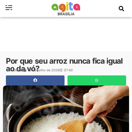
Por que seu arroz nunca fica igual
ao da vó?
Redação
13 de junho de 2026
07:40