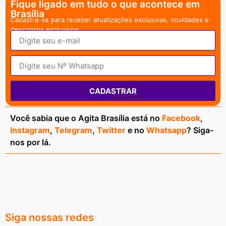
Fique ligado em tudo o que acontece em
Brasília
Cadastra-se para receber atualizações exclusivas, novidades e
descontos exclusivos.
CADASTRAR
Você sabia que o Agita Brasília está no
Facebook
,
Instagram
,
Telegram
,
Twitter
e no
Whatsapp
? Siga-
nos por lá.
Siga nossas redes