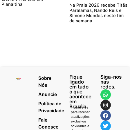
Planaltina
Na Praia 2026 recebe Titãs,
Paralamas, Nando Reis e
Simone Mendes neste fim
de semana
Fique
Siga-nos
Sobre
ligado
nas
Nós
em tudo
redes.
o que
Anuncie
acontece
em
Política de
Brasília
Inscreva-se
Privacidade
para receber
atualizações
Fale
exclusivas,
Conosco
novidades e