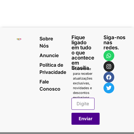
Fique
Siga-nos
Sobre
ligado
nas
Nós
em tudo
redes.
o que
Anuncie
acontece
em
Política de
Brasília
Inscreva-se
Privacidade
para receber
atualizações
Fale
exclusivas,
Conosco
novidades e
descontos
exclusivos.
Enviar