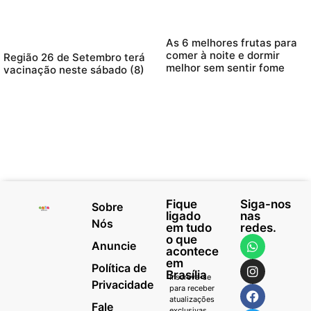
As 6 melhores frutas para
comer à noite e dormir
Região 26 de Setembro terá
melhor sem sentir fome
vacinação neste sábado (8)
Fique
Siga-nos
Sobre
ligado
nas
Nós
em tudo
redes.
o que
Anuncie
acontece
em
Política de
Brasília
Inscreva-se
Privacidade
para receber
atualizações
Fale
exclusivas,