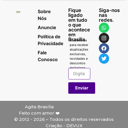
Fique
Siga-nos
Sobre
ligado
nas
Nós
em tudo
redes.
o que
Anuncie
acontece
em
Política de
Brasília
Inscreva-se
Privacidade
para receber
atualizações
Fale
exclusivas,
Conosco
novidades e
descontos
exclusivos.
Enviar
Agita Brasília
Feito com amor ❤️
© 2012 - 2026 – Todos os direitos reservados
Criação - DEVUX