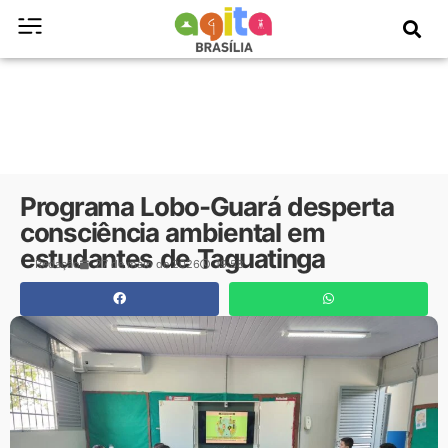
Programa Lobo-Guará desperta
consciência ambiental em
estudantes de Taguatinga
Redação
27 de maio de 2026
19:58