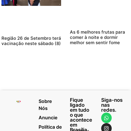
As 6 melhores frutas para
comer à noite e dormir
Região 26 de Setembro terá
melhor sem sentir fome
vacinação neste sábado (8)
Fique
Siga-nos
Sobre
ligado
nas
Nós
em tudo
redes.
o que
Anuncie
acontece
em
Política de
Brasília
Inscreva-se