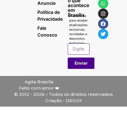
o que
Anuncie
acontece
em
Política de
Brasília
Inscreva-se
Privacidade
para receber
atualizações
Fale
exclusivas,
Conosco
novidades e
descontos
exclusivos.
Enviar
Agita Brasília
Feito com amor ❤️
© 2012 - 2026 – Todos os direitos reservados
Criação - DEVUX