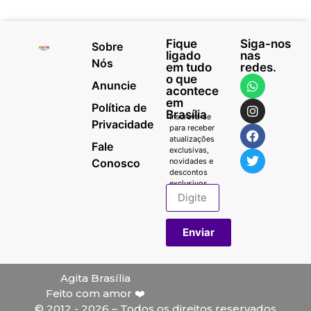
Fique
Siga-nos
Sobre
ligado
nas
Nós
em tudo
redes.
o que
Anuncie
acontece
em
Política de
Brasília
Inscreva-se
Privacidade
para receber
atualizações
Fale
exclusivas,
Conosco
novidades e
descontos
exclusivos.
Enviar
Agita Brasília
Feito com amor ❤️
© 2012 - 2026 – Todos os direitos reservados