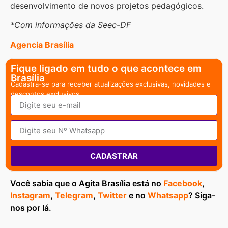
desenvolvimento de novos projetos pedagógicos.
*Com informações da Seec-DF
Agencia Brasília
Fique ligado em tudo o que acontece em
Brasília
Cadastra-se para receber atualizações exclusivas, novidades e
descontos exclusivos.
CADASTRAR
Você sabia que o Agita Brasília está no
Facebook
,
Instagram
,
Telegram
,
Twitter
e no
Whatsapp
? Siga-
nos por lá.