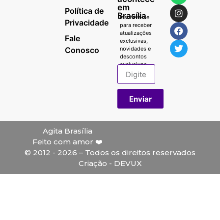
em
Política de
Brasília
Inscreva-se
Privacidade
para receber
atualizações
Fale
exclusivas,
Conosco
novidades e
descontos
exclusivos.
Enviar
Agita Brasília
Feito com amor ❤️
© 2012 - 2026 – Todos os direitos reservados
Criação - DEVUX