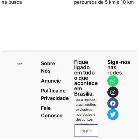
na busca
percursos de 5 km e 10 km
Fique
Siga-nos
Sobre
ligado
nas
Nós
em tudo
redes.
o que
Anuncie
acontece
em
Política de
Brasília
Inscreva-se
Privacidade
para receber
atualizações
Fale
exclusivas,
Conosco
novidades e
descontos
exclusivos.