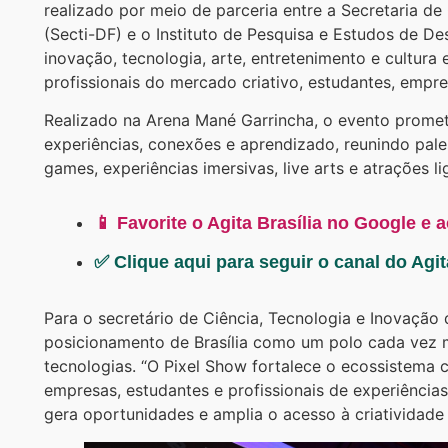
realizado por meio de parceria entre a Secretaria de 
(Secti-DF) e o Instituto de Pesquisa e Estudos de Des
inovação, tecnologia, arte, entretenimento e cultur
profissionais do mercado criativo, estudantes, empr
Realizado na Arena Mané Garrincha, o evento prome
experiências, conexões e aprendizado, reunindo pales
games, experiências imersivas, live arts e atrações li
📱 Favorite o Agita Brasília no Google e 
✅ Clique aqui para seguir o canal do Agi
Para o secretário de Ciência, Tecnologia e Inovação d
posicionamento de Brasília como um polo cada vez m
tecnologias. “O Pixel Show fortalece o ecossistema cr
empresas, estudantes e profissionais de experiência
gera oportunidades e amplia o acesso à criatividade 