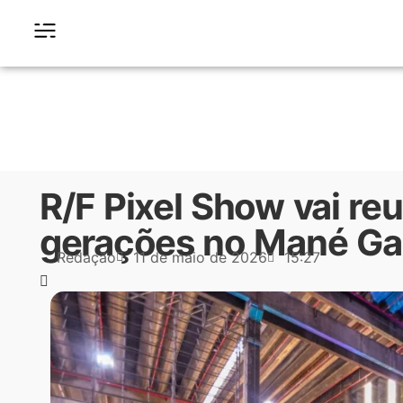
R/F Pixel Show vai reu
gerações no Mané Ga
Redação
11 de maio de 2026
15:27