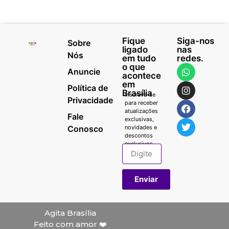
Fique
Siga-nos
Sobre
ligado
nas
Nós
em tudo
redes.
o que
Anuncie
acontece
em
Política de
Brasília
Inscreva-se
Privacidade
para receber
atualizações
Fale
exclusivas,
Conosco
novidades e
descontos
exclusivos.
Enviar
Agita Brasília
Feito com amor ❤️