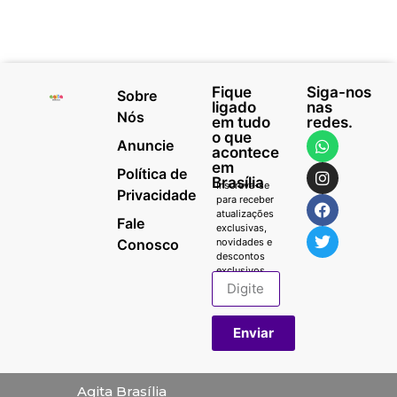
Fique
Siga-nos
Sobre
ligado
nas
Nós
em tudo
redes.
o que
Anuncie
acontece
em
Política de
Brasília
Inscreva-se
Privacidade
para receber
atualizações
Fale
exclusivas,
Conosco
novidades e
descontos
exclusivos.
Enviar
Agita Brasília