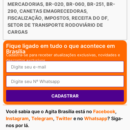
MERCADORIAS
,
BR-020
,
BR-060
,
BR-251
,
BR-
290
,
CANETAS EMAGRECEDORAS
,
FISCALIZAÇÃO
,
IMPOSTOS
,
RECEITA DO DF
,
SETOR DE TRANSPORTE RODOVIÁRIO DE
CARGAS
Fique ligado em tudo o que acontece em
Brasília
Cadastra-se para receber atualizações exclusivas, novidades e
descontos exclusivos.
CADASTRAR
Você sabia que o Agita Brasília está no
Facebook
,
Instagram
,
Telegram
,
Twitter
e no
Whatsapp
? Siga-
nos por lá.