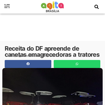
Receita do DF apreende de
canetas emagrecedoras a tratores
Redação
18 de maio de 2026
16:53