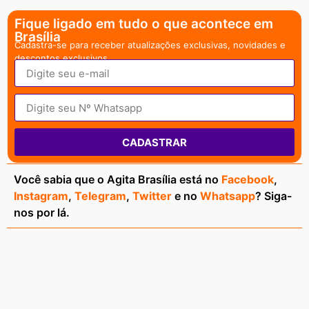
Fique ligado em tudo o que acontece em
Brasília
Cadastra-se para receber atualizações exclusivas, novidades e
descontos exclusivos.
CADASTRAR
Você sabia que o Agita Brasília está no
Facebook
,
Instagram
,
Telegram
,
Twitter
e no
Whatsapp
? Siga-
nos por lá.