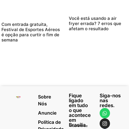
Você está usando a air
fryer errada? 7 erros que
Com entrada gratuita,
afetam o resultado
Festival de Esportes Aéreos
é opção para curtir o fim de
semana
Fique
Siga-nos
Sobre
ligado
nas
Nós
em tudo
redes.
o que
Anuncie
acontece
em
Política de
Brasília
Inscreva-se
Privacidade