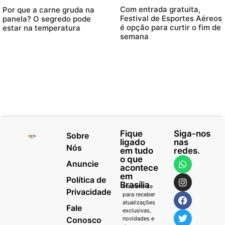
Com entrada gratuita,
Por que a carne gruda na
Festival de Esportes Aéreos
panela? O segredo pode
é opção para curtir o fim de
estar na temperatura
semana
Fique
Siga-nos
Sobre
ligado
nas
Nós
em tudo
redes.
o que
Anuncie
acontece
em
Política de
Brasília
Inscreva-se
Privacidade
para receber
atualizações
Fale
exclusivas,
Conosco
novidades e