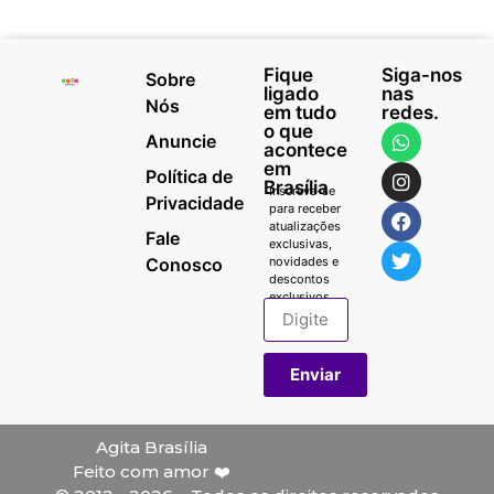
Fique
Siga-nos
Sobre
ligado
nas
Nós
em tudo
redes.
o que
Anuncie
acontece
em
Política de
Brasília
Inscreva-se
Privacidade
para receber
atualizações
Fale
exclusivas,
Conosco
novidades e
descontos
exclusivos.
Enviar
Agita Brasília
Feito com amor ❤️