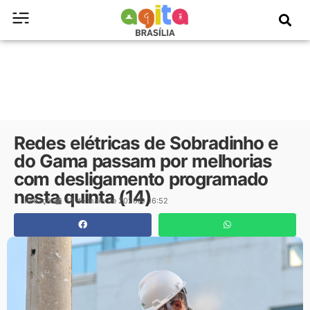
Redes elétricas de Sobradinho e
do Gama passam por melhorias
com desligamento programado
nesta quinta (14)
Redação
13 de maio de 2026
16:52