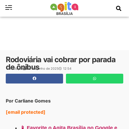
Rodoviária vai cobrar por parada
de ônibus
Redação
22 de junho de 2025
12:54
Por Carliane Gomes
[email protected]
📱 Favorite o Agita Brasília no Google e