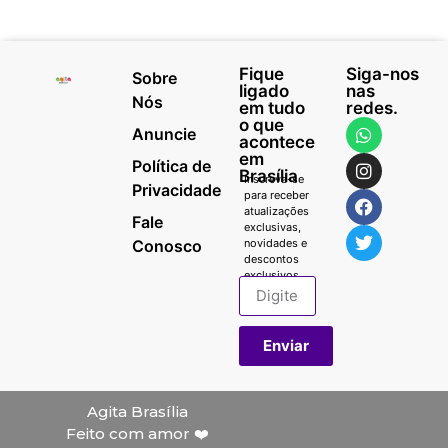
Fique
Siga-nos
Sobre
ligado
nas
Nós
em tudo
redes.
o que
Anuncie
acontece
em
Política de
Brasília
Inscreva-se
Privacidade
para receber
atualizações
Fale
exclusivas,
Conosco
novidades e
descontos
exclusivos.
Enviar
Agita Brasília
Feito com amor ❤️