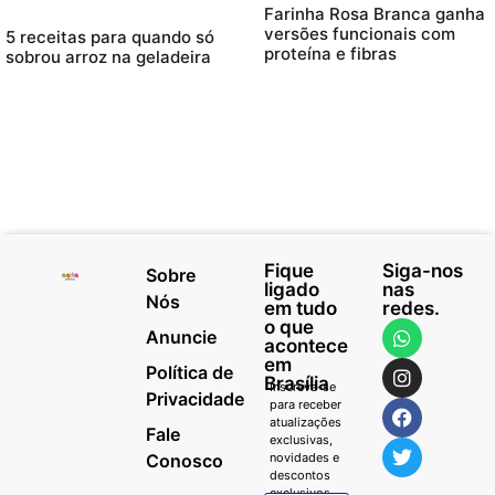
Farinha Rosa Branca ganha
versões funcionais com
5 receitas para quando só
proteína e fibras
sobrou arroz na geladeira
Fique
Siga-nos
Sobre
ligado
nas
Nós
em tudo
redes.
o que
Anuncie
acontece
em
Política de
Brasília
Inscreva-se
Privacidade
para receber
atualizações
Fale
exclusivas,
Conosco
novidades e
descontos
exclusivos.