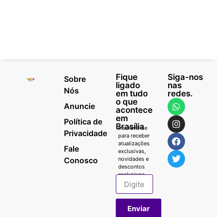
Fique
Siga-nos
Sobre
ligado
nas
Nós
em tudo
redes.
o que
Anuncie
acontece
em
Política de
Brasília
Inscreva-se
Privacidade
para receber
atualizações
Fale
exclusivas,
Conosco
novidades e
descontos
exclusivos.
Enviar