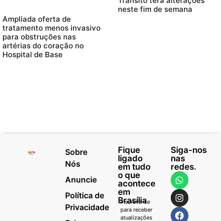
Trânsito terá alterações
neste fim de semana
Ampliada oferta de
tratamento menos invasivo
para obstruções nas
artérias do coração no
Hospital de Base
Fique
Siga-nos
Sobre
ligado
nas
Nós
em tudo
redes.
o que
Anuncie
acontece
em
Política de
Brasília
Inscreva-se
Privacidade
para receber
atualizações