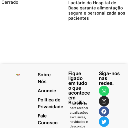
Cerrado
Lactário do Hospital de
Base garante alimentação
segura e personalizada aos
pacientes
Fique
Siga-nos
Sobre
ligado
nas
Nós
em tudo
redes.
o que
Anuncie
acontece
em
Política de
Brasília
Inscreva-se
Privacidade
para receber
atualizações
Fale
exclusivas,
Conosco
novidades e
descontos