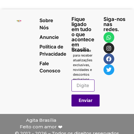
Fique
Siga-nos
Sobre
ligado
nas
Nós
em tudo
redes.
o que
Anuncie
acontece
em
Política de
Brasília
Inscreva-se
Privacidade
para receber
atualizações
Fale
exclusivas,
Conosco
novidades e
descontos
exclusivos.
Enviar
Agita Brasília
Feito com amor ❤️
© 2012 - 2026 – Todos os direitos reservados