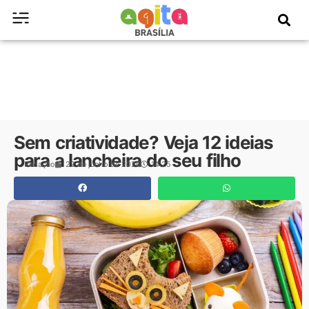
Sem criatividade? Veja 12 ideias
para a lancheira do seu filho
Redação
22 de junho de 2026
14:25