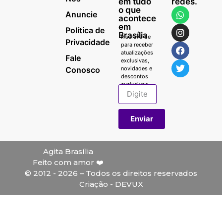
em tudo
redes.
o que
Anuncie
acontece
em
Política de
Brasília
Inscreva-se
Privacidade
para receber
atualizações
Fale
exclusivas,
Conosco
novidades e
descontos
exclusivos.
Enviar
Agita Brasília
Feito com amor ❤️
© 2012 - 2026 – Todos os direitos reservados
Criação - DEVUX