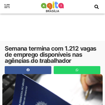
Semana termina com 1.212 vagas
de emprego disponíveis nas
agências do trabalhador
Redação
7 de maio de 2026
19:09