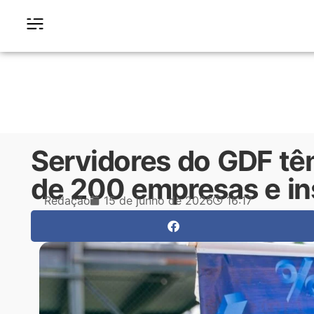
Servidores do GDF t
de 200 empresas e in
Redação
15 de junho de 2026
16:17