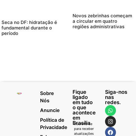
Novos zebrinhas começam
a circular em quatro
Seca no DF: hidratação é
regiões administrativas
fundamental durante o
período
Fique
Siga-nos
Sobre
ligado
nas
Nós
em tudo
redes.
o que
Anuncie
acontece
em
Política de
Brasília
Inscreva-se
Privacidade
para receber
atualizações