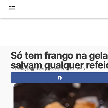
Só tem frango na gela
salvam qualquer refe
Redação
8 de julho de 2026
12:53