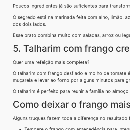
Poucos ingredientes já são suficientes para transfor
O segredo está na marinada feita com alho, limão, aze
dos dois lados.
Esse prato combina muito com saladas, arroz ou leg
5. Talharim com frango c
Quer uma refeição mais completa?
O talharim com frango desfiado e molho de tomate é 
muçarela e levar ao forno por alguns minutos para gr
O talharim é perfeito para reunir a família no almoço 
Como deixar o frango mai
Alguns truques fazem toda a diferença no resultado f
Tempere o frango com antecedência para intensi