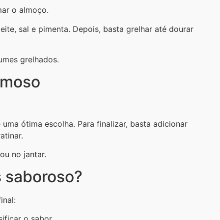
mar o almoço.
ite, sal e pimenta. Depois, basta grelhar até dourar
umes grelhados.
remoso
uma ótima escolha. Para finalizar, basta adicionar
atinar.
ou no jantar.
s saboroso?
inal:
ficar o sabor.