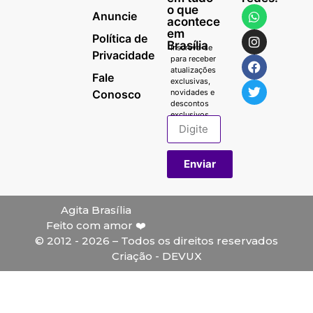
o que
Anuncie
acontece
em
Política de
Brasília
Inscreva-se
Privacidade
para receber
atualizações
Fale
exclusivas,
Conosco
novidades e
descontos
exclusivos.
Enviar
Agita Brasília
Feito com amor ❤️
© 2012 - 2026 – Todos os direitos reservados
Criação - DEVUX