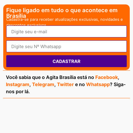
Fique ligado em tudo o que acontece em
Brasília
Cadastra-se para receber atualizações exclusivas, novidades e
descontos exclusivos.
CADASTRAR
Você sabia que o Agita Brasília está no
Facebook
,
Instagram
,
Telegram
,
Twitter
e no
Whatsapp
? Siga-
nos por lá.