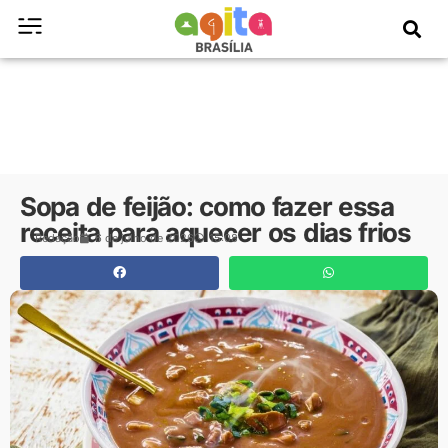
Sopa de feijão: como fazer essa
receita para aquecer os dias frios
Redação
6 de julho de 2026
15:08