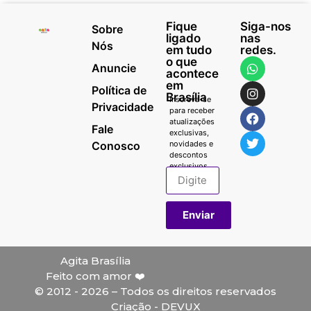
Fique
Siga-nos
Sobre
ligado
nas
Nós
em tudo
redes.
o que
Anuncie
acontece
em
Política de
Brasília
Inscreva-se
Privacidade
para receber
atualizações
Fale
exclusivas,
Conosco
novidades e
descontos
exclusivos.
Enviar
Agita Brasília
Feito com amor ❤️
© 2012 - 2026 – Todos os direitos reservados
Criação - DEVUX