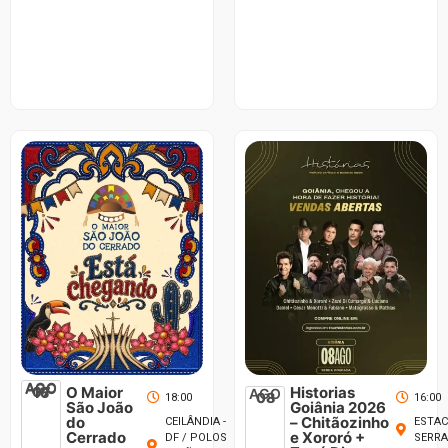
AGO
AGO
07
O Maior
Historias
16
AGO
08
18:00
16:00
São João
Goiânia 2026
do
– Chitãozinho
CEILÂNDIA -
ESTA
Cerrado
e Xororó +
DF / POLOS
SERR