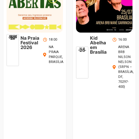
JUN
SET
12
Na Praia
Kid
27
18:00
16:00
Festival
Abelha
2026
em
NA
ARENA
JUL
25
Brasília
PRAIA
BRB
PARQUE,
NILSON
BRASÍLIA
NELSON
(SRPN –
BRASÍLIA,
DF,
70297-
400)