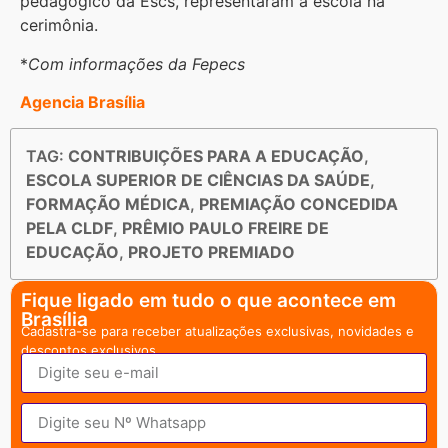
pedagógico da Escs, representaram a escola na
cerimônia.
*
Com informações da Fepecs
Agencia Brasília
TAG:
CONTRIBUIÇÕES PARA A EDUCAÇÃO
,
ESCOLA SUPERIOR DE CIÊNCIAS DA SAÚDE
,
FORMAÇÃO MÉDICA
,
PREMIAÇÃO CONCEDIDA
PELA CLDF
,
PRÊMIO PAULO FREIRE DE
EDUCAÇÃO
,
PROJETO PREMIADO
Fique ligado em tudo o que acontece em
Brasília
Cadastra-se para receber atualizações exclusivas, novidades e
descontos exclusivos.