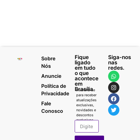
Fique
Siga-nos
Sobre
ligado
nas
Nós
em tudo
redes.
o que
Anuncie
acontece
em
Política de
Brasília
Inscreva-se
Privacidade
para receber
atualizações
Fale
exclusivas,
Conosco
novidades e
descontos
exclusivos.