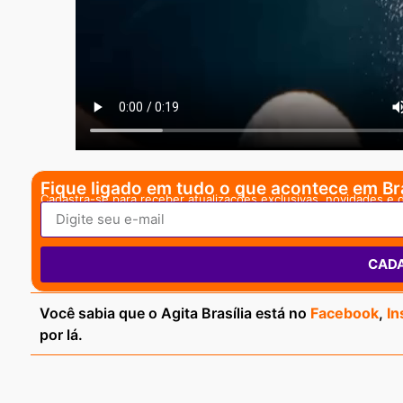
Fique ligado em tudo o que acontece em Bra
Cadastra-se para receber atualizações exclusivas, novidades e 
CAD
Você sabia que o Agita Brasília está no
Facebook
,
In
por lá.