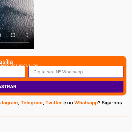
sília
descontos exclusivos.
ASTRAR
stagram
,
Telegram
,
Twitter
e no
Whatsapp
? Siga-nos