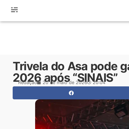
Trivela do Asa pode 
2026 após “SINAIS”
Redação
20 de maio de 2026
20:04