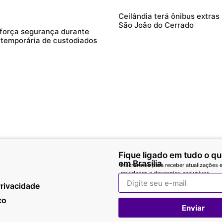
Ceilândia terá ônibus extras
São João do Cerrado
força segurança durante
 temporária de custodiados
Fique ligado em tudo o q
em Brasília
Inscreva-se para receber atualizações e
novidades e descontos exclusivos.
Privacidade
co
Enviar