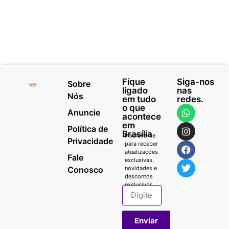
Fique
Siga-nos
Sobre
ligado
nas
Nós
em tudo
redes.
o que
Anuncie
acontece
em
Política de
Brasília
Inscreva-se
Privacidade
para receber
atualizações
Fale
exclusivas,
Conosco
novidades e
descontos
exclusivos.
Enviar